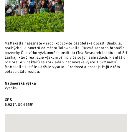
Mattakelle naleznete v srdci kopcovité pěstitelské oblasti Dimbula,
pouhých 9 kilometrů od města Talawakelle. Čajová zahrada hraničí s
pozemky Čajového výzkumného institutu (Tea Research Institute of Sri
Lanka), který realizuje výzkum přímo v čajových zahradách. Plantáž o
rozloze 362 hektarů se rozkládá v nadmořské výšce 1 372 metrů.
Mattakelle si stále udržuje vysokou úrodnost a prodeje čajů z této
oblasti stále rostou.
Nadmořská výška
Vysoká
GPS
6.921°, 80.6655°