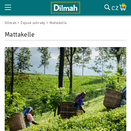
cz
10
Dilmah
Čajové zahrady
Mattakelle
Mattakelle