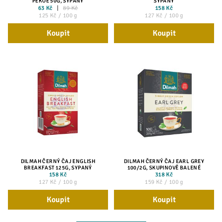
PEKOE 50G, SYPANÝ
SYPANÝ
63 Kč
89 Kč
158 Kč
125 Kč / 100 g
127 Kč / 100 g
Koupit
Koupit
DILMAH ČERNÝ ČAJ ENGLISH
DILMAH ČERNÝ ČAJ EARL GREY
BREAKFAST 125G, SYPANÝ
100/2G, SKUPINOVĚ BALENÉ
158 Kč
318 Kč
127 Kč / 100 g
159 Kč / 100 g
Koupit
Koupit