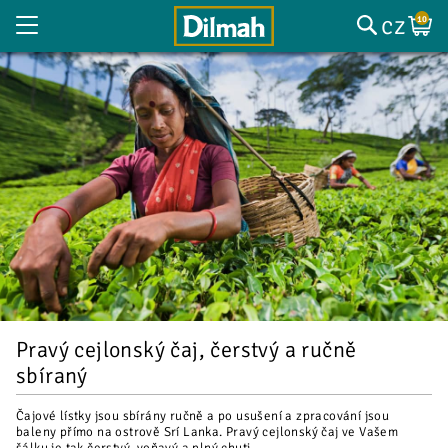
cz
10
Pravý cejlonský čaj, čerstvý a ručně
sbíraný
Čajové lístky jsou sbírány ručně a po usušení a zpracování jsou
baleny přímo na ostrově Srí Lanka. Pravý cejlonský čaj ve Vašem