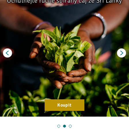
Ochutnejte ručně sbíraný čaj ze Srí Lanky
Previous
Next
Koupit
1
2
3