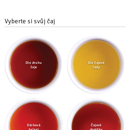
Vyberte si svůj čaj
Dle druhu
Dle čajové
čaje
řady
Dárková
Čajové
balení
doplňky