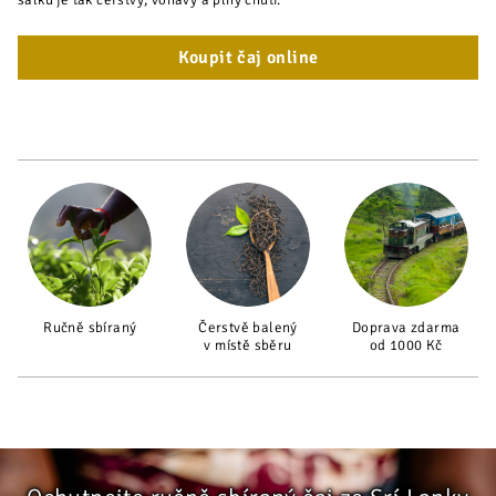
šálku je tak čerstvý, voňavý a plný chuti.
Koupit čaj online
Ručně sbíraný
Čerstvě balený
Doprava zdarma
v místě sběru
od 1000 Kč