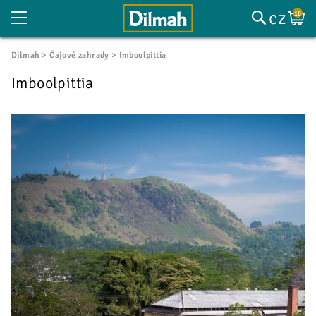
cz
10
Dilmah
Čajové zahrady
Imboolpittia
Imboolpittia