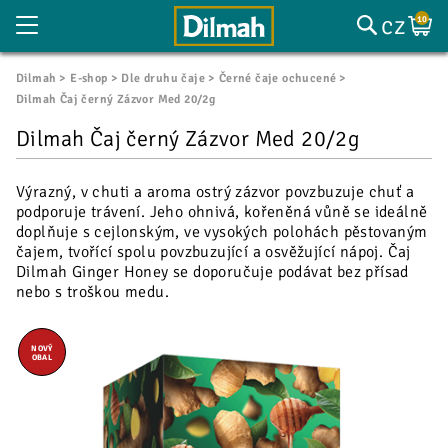
cz
10
Dilmah
E-shop
Dle druhu čaje
Černé čaje ochucené
Dilmah Čaj černý Zázvor Med 20/2g
Dilmah Čaj černý Zázvor Med 20/2g
Výrazný, v chuti a aroma ostrý zázvor povzbuzuje chuť a
podporuje trávení. Jeho ohnivá, kořeněná vůně se ideálně
doplňuje s cejlonským, ve vysokých polohách pěstovaným
čajem, tvořící spolu povzbuzující a osvěžující nápoj. Čaj
Dilmah Ginger Honey se doporučuje podávat bez přísad
nebo s troškou medu.
NOVÝ
OBAL