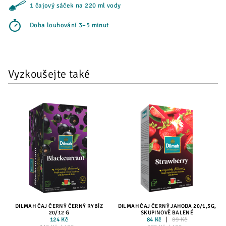
1 čajový sáček na 220 ml vody
Doba louhování 3–5 minut
Vyzkoušejte také
DILMAH ČAJ ČERNÝ ČERNÝ RYBÍZ
DILMAH ČAJ ČERNÝ JAHODA 20/1,5G,
20/12 G
SKUPINOVĚ BALENÉ
124 Kč
84 Kč
89 Kč