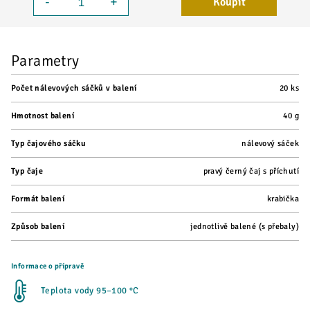
-
+
Koupit
Parametry
Počet nálevových sáčků v balení
20 ks
Hmotnost balení
40 g
Typ čajového sáčku
nálevový sáček
Typ čaje
pravý černý čaj s příchutí
Formát balení
krabička
Způsob balení
jednotlivě balené (s přebaly)
Informace o přípravě
Teplota vody 95–100 °C