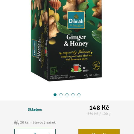
1
2
3
4
5
148 Kč
Skladem
369 Kč / 100 g
20 ks
nálevový sáček