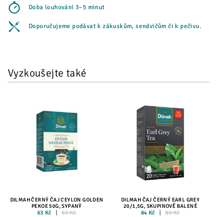
Doba louhování 3–5 minut
Doporučujeme podávat k zákuskům, sendvičům či k pečivu.
Vyzkoušejte také
DILMAH ČERNÝ ČAJ CEYLON GOLDEN
DILMAH ČAJ ČERNÝ EARL GREY
PEKOE 50G, SYPANÝ
20/1,5G, SKUPINOVĚ BALENÉ
63 Kč
89 Kč
84 Kč
89 Kč