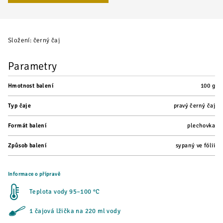
Složení: černý čaj
Parametry
Hmotnost balení
100 g
Typ čaje
pravý černý čaj
Formát balení
plechovka
Způsob balení
sypaný ve fólii
Informace o přípravě
Teplota vody 95–100 °C
1 čajová lžička na 220 ml vody