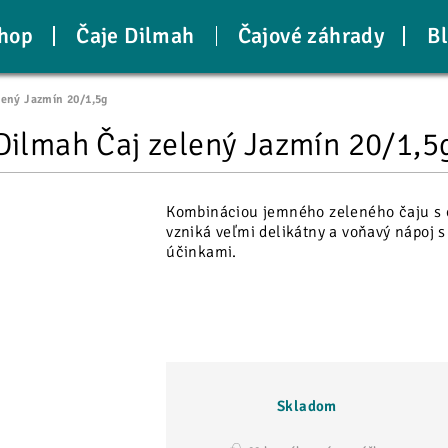
hop
Čaje Dilmah
Čajové záhrady
B
lený Jazmín 20/1,5g
Dilmah Čaj zelený Jazmín 20/1,5
Kombináciou jemného zeleného čaju s 
vzniká veľmi delikátny a voňavý nápoj 
účinkami.
Skladom