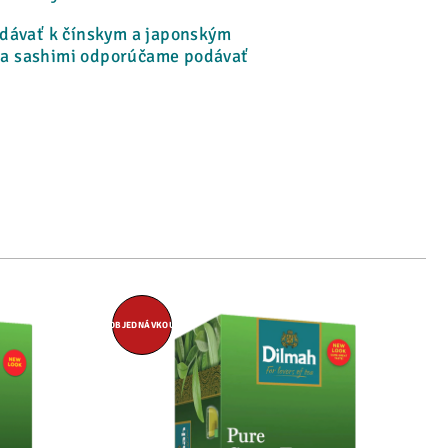
ávať k čínskym a japonským
i a sashimi odporúčame podávať
OBJEDNÁVKOU