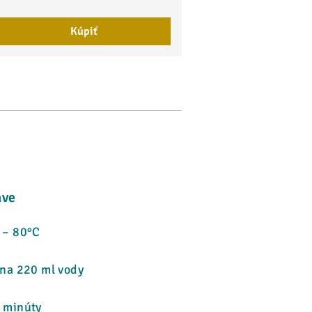
Kúpiť
ave
 – 80°C
 na 220 ml vody
2 minúty