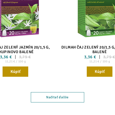
J ZELENÝ JAZMÍN 20/1,5 G,
DILMAH ČAJ ZELENÝ 20/1,5 
KUPINOVO BALENÉ
BALENÉ
3,36 €
3,79 €
3,36 €
3,79 
11,21 € / 100 g
11,21 € / 100 g
Kúpiť
Kúpiť
Načítať ďalšie