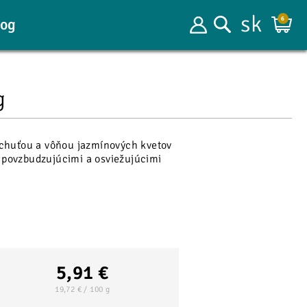
sk
log
6
g
chuťou a vôňou jazmínových kvetov
s povzbudzujúcimi a osviežujúcimi
5,91 €
19,72 € / 100 g