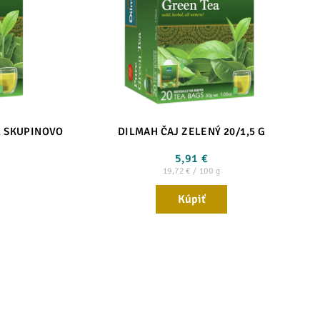
G, SKUPINOVO
DILMAH ČAJ ZELENÝ 20/1,5 G
€
5,91 €
19,72 € / 100 g
Kúpiť