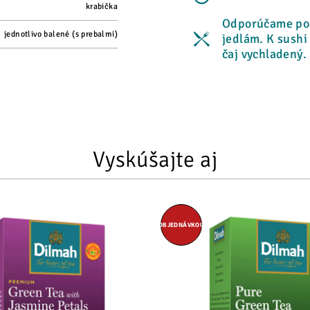
krabička
Odporúčame pod
jednotlivo balené (s prebalmi)
jedlám. K sush
čaj vychladený.
Vyskúšajte aj
OBJEDNÁVKOU