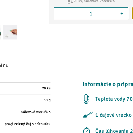
20 ks
nálevové vrecúško
-
+
mínu
Informácie o prípr
20 ks
Teplota vody 70
30 g
nálevové vrecúško
1 čajové vrecko
pravý zelený čaj s príchuťou
Čas lúhovania 