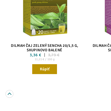
DILMAH ČAJ ZELENÝ SENCHA 20/1,5 G,
DILMAH ČA
SKUPINOVO BALENÉ
S
3,36 €
3,79 €
11,21 € / 100 g
Kúpiť