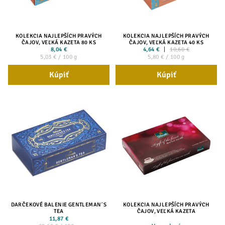
KOLEKCIA NAJLEPŠÍCH PRAVÝCH
KOLEKCIA NAJLEPŠÍCH PRAVÝCH
ČAJOV, VEĽKÁ KAZETA 80 KS
ČAJOV, VEĽKÁ KAZETA 40 KS
8,04 €
4,64 €
10,60 €
5,03 € / 100 g
5,80 € / 100 g
Kúpiť
Kúpiť
DARČEKOVÉ BALENIE GENTLEMAN´S
KOLEKCIA NAJLEPŠÍCH PRAVÝCH
TEA
ČAJOV, VEĽKÁ KAZETA
11,87 €