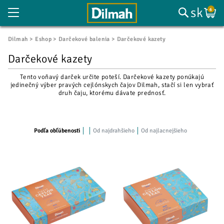
sk
6
Dilmah
Eshop
Darčekové balenia
Darčekové kazety
Darčekové kazety
Tento voňavý darček určite poteší. Darčekové kazety ponúkajú
jedinečný výber pravých cejlónskych čajov Dilmah, stačí si len vybrať
druh čaju, ktorému dávate prednosť.
Podľa obľúbenosti
Od najdrahšieho
Od najlacnejšieho