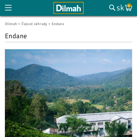
sk
6
Dilmah
Čajové záhrady
Endane
Endane