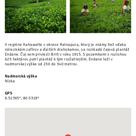
V regióne Kahawatte v okrese Ratnapura, ktorý je známy tiež vďaka
náleziskám zafírov a ďalších drahokamov, sa rozkladá čajová plantáž
Endane. Čaj sem priviezli Briti v roku 1915. S pozemkami s rozlohou
625 hektárov patrí plantáž k tým rozľahlejším. Endane leží v
nadmorskej výške od 230 do 340 metrov.
Nadmorská výška
Nízka
GPS
6.52365°, 80.5318°